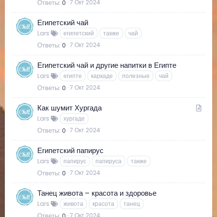
Ответы
0
7 Окт 2024
Египетский чай
Lars
египетский
также
чай
Ответы
0
7 Окт 2024
Египетский чай и другие напитки в Египте
Lars
египте
каркаде
полезные
чай
Ответы
0
7 Окт 2024
С
Как шумит Хургада
т
Lars
хургаде
а
Ответы
0
7 Окт 2024
т
ь
Египетский папирус
я
Lars
папирус
папируса
также
Ответы
0
7 Окт 2024
Танец живота – красота и здоровье
Lars
живота
красота
танец
Ответы
0
7 Окт 2024