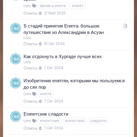
Lars
время в египте
египет
Ответы
0
12 Май 2025
С
5 стадий принятия Египта: большое
т
путешествие из Александрии в Асуан
Lars
а
Ответы
0
10 Окт 2024
т
ь
Как отдохнуть в Хургаде лучше всех
я
Lars
Ответы
0
7 Окт 2024
Изобретения египтян, которыми мы пользуемся
до сих пор
Lars
египте
Ответы
0
7 Окт 2024
Египетские сладости
Lars
египетские
египетской
сладости
Ответы
0
7 Окт 2024