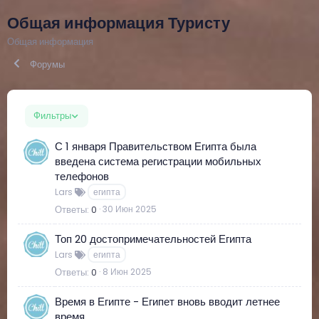
Общая информация Туристу
Общая информация
Форумы
Фильтры
С 1 января Правительством Египта была
введена система регистрации мобильных
телефонов
Lars
египта
Ответы
0
30 Июн 2025
Топ 20 достопримечательностей Египта
Lars
египта
Ответы
0
8 Июн 2025
Время в Египте - Египет вновь вводит летнее
время