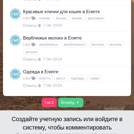
Красивые клички для кошек в Египте
Lars
клички
кошек
кошки
красивые
Ответы
0
7 Окт 2024
Верблюжье молоко в Египте
Lars
верблюжье
верблюжьего
молока
молоке
молоко
Ответы
0
7 Окт 2024
Одежда в Египте
Lars
египте
могут
одежда
также
Ответы
0
7 Окт 2024
Последний
1 из 2
Вперёд
Создайте учетную запись или войдите в
систему, чтобы комментировать