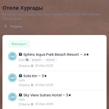
Отели Хургады
Включая Сахл Хашиш, Эль-Гуну, Макади-Бей, Сома-Бей и регион
Марса-Алам
Форумы
Фильтры
🏨 Sphinx Aqua Park Beach Resort – 4★
Lars
beach
resort
Ответы
0
23 Июн 2025
🏨 Sola Inn – 3★
Lars
Ответы
0
23 Июн 2025
🏨 Sky View Suites Hotel – 3★
Lars
Ответы
0
23 Июн 2025